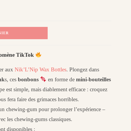
NIER
énomène TikTok
per aux
Nik’L’Nip Wax Bottles
. Plongez dans
nk
s, ces
bonbons
en forme de
mini-bouteilles
pe est simple, mais diablement efficace : croquez
ous fera faire des grimaces horribles.
 chewing-gum pour prolonger l’expérience –
avec les chewing-gums classiques.
nt disponibles :