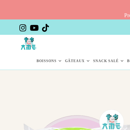
Pr
Skip
to
content
BOISSONS
GÂTEAUX
SNACK SALÉ
B