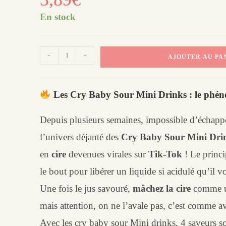
En stock
quantité
-
+
AJOUTER AU PA
de
Cry
baby
Les Cry Baby Sour Mini Drinks : le ph
sour
mini
Depuis plusieurs semaines, impossible d’échap
drinks
l’univers déjanté des
Cry Baby Sour Mini Dri
en
cire
devenues virales sur
Tik-Tok
! Le princi
le bout pour libérer un liquide si acidulé qu’il v
Une fois le jus savouré,
mâchez la cire
comme un
mais attention, on ne l’avale pas, c’est comme 
Avec les cry baby sour Mini drinks, 4 saveurs so