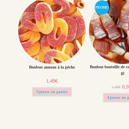
PROMO
!
Bonbon bouteille de c
Bonbon anneau à la pêche
g)
1,49
€
Le
0,
1,49
€
prix
Ajouter au panier
initi
était
Ajouter au 
1,49