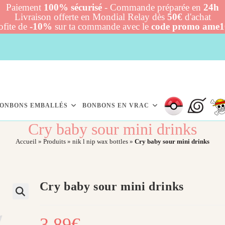
Paiement
100% sécurisé
- Commande préparée en
24h
Livraison offerte en Mondial Relay dès
50€
d'achat
ofite de
-10%
sur ta commande avec le
code promo ame
ONBONS EMBALLÉS
BONBONS EN VRAC
Cry baby sour mini drinks
Accueil
»
Produits
»
nik l nip wax bottles
»
Cry baby sour mini drinks
Cry baby sour mini drinks
3,89
€