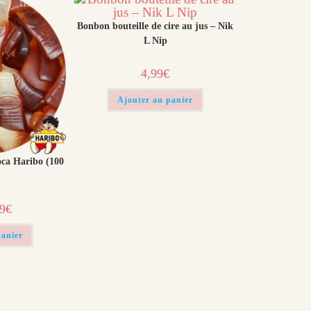
Bonbon bouteille de cire au jus – Nik
L Nip
4,99
€
Ajouter au panier
oca Haribo (100
Le
99
€
prix
al
actuel
 :
est :
panier
€.
0,99€.