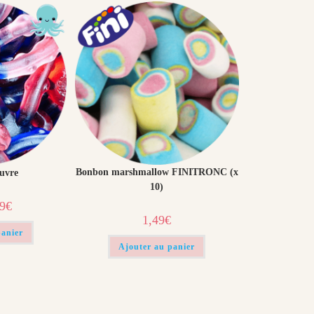
Bonbon marshmallow FINITRONC (x
uvre
10)
Le
99
€
prix
1,49
€
al
actuel
 :
est :
panier
€.
0,99€.
Ajouter au panier