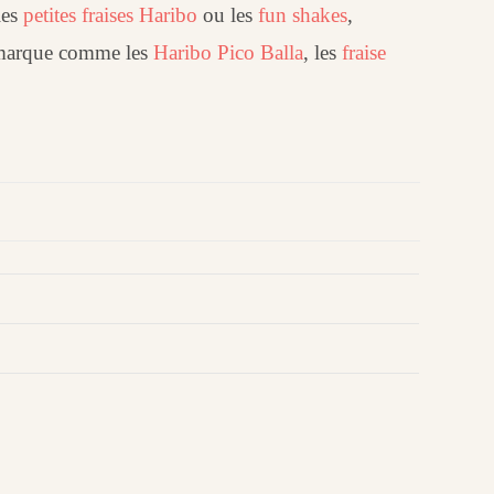
les
petites fraises Haribo
ou les
fun shakes
,
a marque comme les
Haribo Pico Balla
, les
fraise