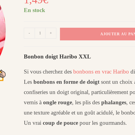
En stock
quantité
-
+
AJOUTER AU PA
de
Bonbon
doigt
Bonbon doigt Haribo XXL
Haribo
(100
Si vous cherchez des
bonbons en vrac Haribo
di
g)​
Les
bonbons en forme de doigt
sont un choix a
confiseries un doigt original, particulièrement po
vernis à
ongle rouge
, les plis des
phalanges
, c
une texture agréable et un goût acidulé, le bonb
Un vrai
coup de pouce
pour les gourmands.