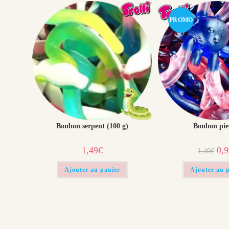
PROMO
!
Bonbon serpent (100 g)
Bonbon pie
Le
1,49
€
0,
1,49
€
prix
initi
était
Ajouter au panier
Ajouter au 
1,49