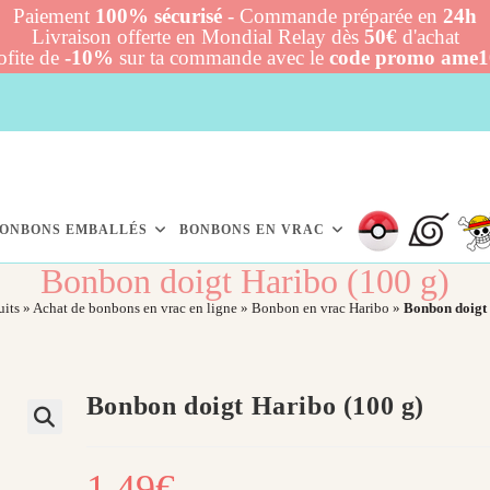
Paiement
100% sécurisé
- Commande préparée en
24h
Livraison offerte en Mondial Relay dès
50€
d'achat
ofite de
-10%
sur ta commande avec le
code promo ame
ONBONS EMBALLÉS
BONBONS EN VRAC
Bonbon doigt Haribo (100 g)​
uits
»
Achat de bonbons en vrac en ligne
»
Bonbon en vrac Haribo
»
Bonbon doigt 
Bonbon doigt Haribo (100 g)​
1,49
€