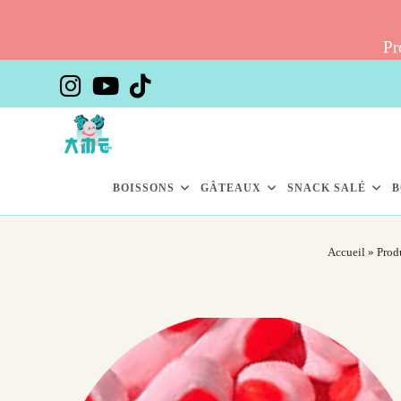
Pr
Skip
to
content
BOISSONS
GÂTEAUX
SNACK SALÉ
B
Accueil
»
Prod