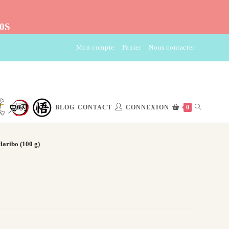
10S
Mon compte
Panier
Nous contacter
TOGGLE
BLOG
CONTACT
CONNEXION
0
WEBSITE
Haribo (100 g)​
SEARCH