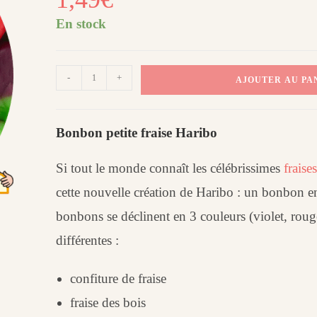
En stock
quantité
-
+
AJOUTER AU PA
de
Petite
fraise
Bonbon petite fraise Haribo
Haribo
(100
Si tout le monde connaît les célébrissimes
fraise
g)​
cette nouvelle création de Haribo : un bonbon 
bonbons se déclinent en 3 couleurs (violet, rouge
différentes :
confiture de fraise
fraise des bois