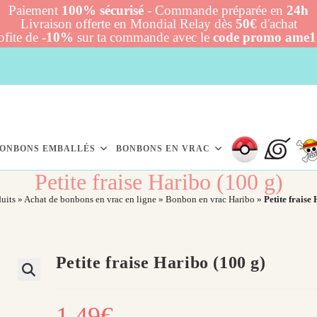
Paiement
100% sécurisé
- Commande préparée en
24h
Livraison offerte en Mondial Relay dès
50€
d'achat
ofite de
-10%
sur ta commande avec le
code promo ame
ONBONS EMBALLÉS
BONBONS EN VRAC
Petite fraise Haribo (100 g)​
uits
»
Achat de bonbons en vrac en ligne
»
Bonbon en vrac Haribo
»
Petite fraise 
Petite fraise Haribo (100 g)​
1,49
€