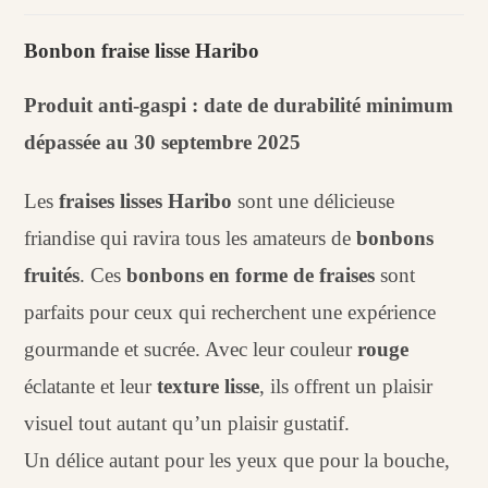
Bonbons
fraises
Bonbon fraise lisse Haribo
lisses
Haribo
Produit anti-gaspi : date de durabilité minimum
(100
dépassée au 30 septembre 2025
g)
Les
fraises lisses Haribo
sont une délicieuse
friandise qui ravira tous les amateurs de
bonbons
fruités
. Ces
bonbons en forme de fraises
sont
parfaits pour ceux qui recherchent une expérience
gourmande et sucrée. Avec leur couleur
rouge
éclatante et leur
texture lisse
, ils offrent un plaisir
visuel tout autant qu’un plaisir gustatif.
Un délice autant pour les yeux que pour la bouche,