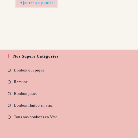
était :
est :
Ajouter au panier
1,49€.
0,99€.
Nos Supers Catégories
Bonbon qui pique
Ramune
Bonbon jouet
Bonbon Haribo en vrac
Tous nos bonbons en Vrac