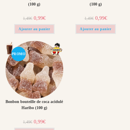
(100 g)
(100 g)
Le
Le
Le
Le
0,99
€
0,99
€
1,49
€
1,49
€
prix
prix
prix
prix
initial
actuel
initial
actuel
était :
est :
était :
est :
Ajouter au panier
Ajouter au panier
1,49€.
0,99€.
1,49€.
0,99€.
PROMO
!
Bonbon bouteille de coca acidulé
Haribo (100 g)
Le
Le
0,99
€
1,49
€
prix
prix
initial
actuel