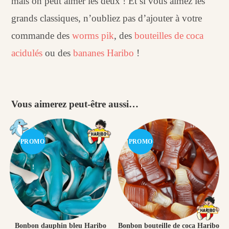
mais on peut aimer les deux ! Et si vous aimez les
grands classiques, n’oubliez pas d’ajouter à votre
commande des
worms pik
, des
bouteilles de coca
acidulés
ou des
bananes Haribo
!
Vous aimerez peut-être aussi…
PROMO
PROMO
!
!
Bonbon dauphin bleu Haribo
Bonbon bouteille de coca Haribo