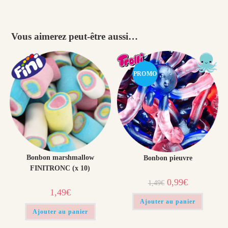
Vous aimerez peut-être aussi…
PROMO
!
Bonbon marshmallow
Bonbon pieuvre
FINITRONC (x 10)
Le
Le
0,99
€
1,49
€
prix
prix
1,49
€
initial
actuel
était :
est :
Ajouter au panier
1,49€.
0,99€.
Ajouter au panier