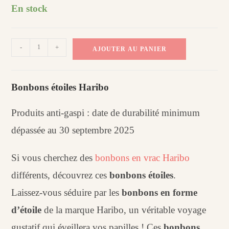
était :
est :
En stock
1,49€.
0,99€.
quantité
-
+
AJOUTER AU PANIER
de
Bonbons
étoiles
Bonbons étoiles Haribo
Haribo
(100
Produits anti-gaspi : date de durabilité minimum
g)​
dépassée au 30 septembre 2025
Si vous cherchez des
bonbons en vrac Haribo
différents, découvrez ces
bonbons étoiles
.
Laissez-vous séduire par les
bonbons en forme
d’étoile
de la marque Haribo, un véritable voyage
gustatif qui éveillera vos papilles ! Ces
bonbons