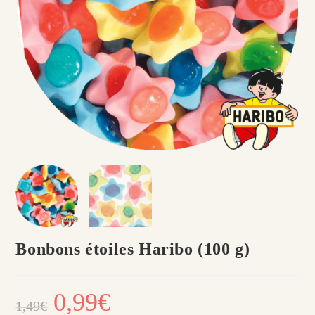
Bonbons étoiles Haribo (100 g)​
Le
0,99
€
Le
1,49
€
prix
prix
initial
actuel