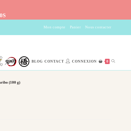
10S
Mon compte
Panier
Nous contacter
TOGGLE
BLOG
CONTACT
CONNEXION
0
WEBSITE
ribo (100 g)
SEARCH