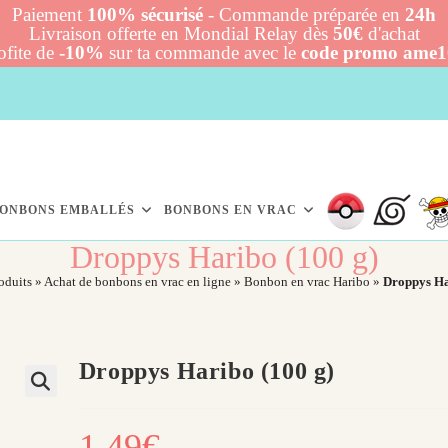
Paiement
100% sécurisé
- Commande préparée en
24h
Livraison offerte en Mondial Relay dès
50€
d'achat
ofite de
-10%
sur ta commande avec le
code promo ame
ONBONS EMBALLÉS
BONBONS EN VRAC
Droppys Haribo (100 g)
oduits
»
Achat de bonbons en vrac en ligne
»
Bonbon en vrac Haribo
»
Droppys Ha
Droppys Haribo (100 g)
1,49
€