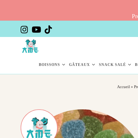
Pr
Skip
to
content
BOISSONS
GÂTEAUX
SNACK SALÉ
B
Accueil
»
Pr