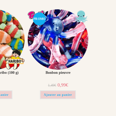
PROMO
!
ibo (100 g)​
Bonbon pieuvre
Le
Le
0,99
€
1,49
€
prix
prix
initial
actuel
était :
est :
panier
Ajouter au panier
1,49€.
0,99€.