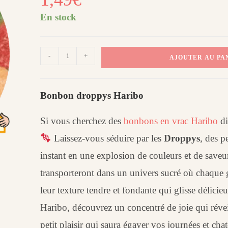
En stock
quantité
-
+
AJOUTER AU PA
de
Droppys
Haribo
Bonbon droppys Haribo
(100
g)
Si vous cherchez des
bonbons en vrac Haribo
di
Laissez-vous séduire par les
Droppys
, des p
instant en une explosion de couleurs et de saveu
transporteront dans un univers sucré où chaque g
leur texture tendre et fondante qui glisse délici
Haribo, découvrez un concentré de joie qui révei
petit plaisir qui saura égayer vos journées et chat