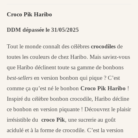
Croco
PIK
Croco Pik Haribo
Haribo
(100
DDM dépassée le 31/05/2025
g)
Tout le monde connaît des célèbres
crocodiles
de
toutes les couleurs de chez Haribo. Mais saviez-vous
que Haribo déclinent toute sa gamme de bonbons
best-sellers
en version bonbon qui pique ? C’est
comme ça qu’est né le bonbon
Croco Pik Haribo
!
Inspiré du célèbre bonbon crocodile, Haribo décline
ce bonbon en version piquante ! Découvrez le plaisir
irrésistible du
croco Pik
, une sucrerie au goût
acidulé et à la forme de crocodile. C’est la version