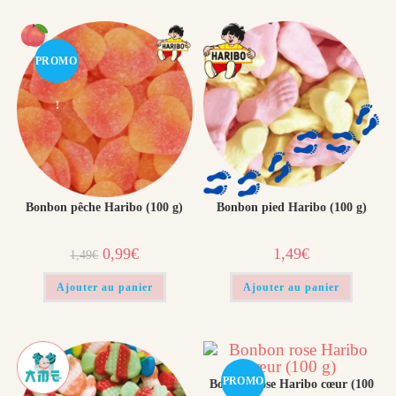
PROMO
!
Bonbon pêche Haribo (100 g)
Bonbon pied Haribo (100 g)
Le
Le
0,99
€
1,49
€
1,49
€
prix
prix
initial
actuel
était :
est :
Ajouter au panier
Ajouter au panier
1,49€.
0,99€.
PROMO
Bonbon rose Haribo cœur (100