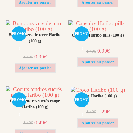
était :
est :
était :
est :
Ajouter au panier
Ajouter au panier
1,49€.
0,99€.
1,49€.
0,99€.
PROMO
PROMO
Bonbons vers de terre Haribo
Capsules Haribo pills (100 g)
(100 g)
!
!
Le
Le
0,99
€
1,49
€
prix
prix
Le
Le
0,99
€
1,49
€
initial
actuel
prix
prix
était :
est :
Ajouter au panier
initial
actuel
1,49€.
0,99€.
était :
est :
Ajouter au panier
1,49€.
0,99€.
Croco Haribo (100 g)
PROMO
PROMO
Coeurs tendres sucrés rouge
Haribo (100 g)
Le
Le
1,29
€
1,49
€
prix
prix
!
!
initial
actuel
Le
Le
0,49
€
était :
est :
1,49
€
Ajouter au panier
prix
prix
1,49€.
1,29€.
initial
actuel