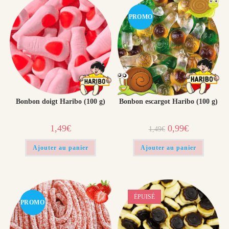
PROMO
!
Bonbon doigt Haribo (100 g)​
Bonbon escargot Haribo (100 g)​
Le
Le
1,49
€
0,99
€
1,49
€
prix
prix
initial
actuel
était :
est :
Ajouter au panier
Ajouter au panier
1,49€.
0,99€.
ÉPUISÉ
PROMO
!