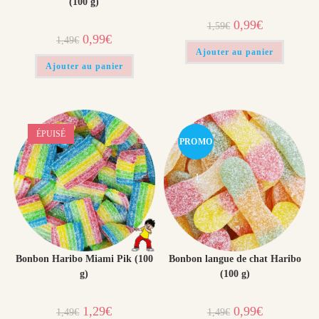
(100 g)
Le
Le
0,99
€
1,59
€
prix
prix
Le
Le
0,99
€
1,49
€
initial
actuel
prix
prix
était :
est :
Ajouter au panier
initial
actuel
1,59€.
0,99€.
était :
est :
Ajouter au panier
1,49€.
0,99€.
ÉPUISÉ
PROMO
!
Bonbon Haribo Miami Pik (100
Bonbon langue de chat Haribo
g)
(100 g)
Le
Le
Le
Le
1,29
€
0,99
€
1,49
€
1,49
€
prix
prix
prix
prix