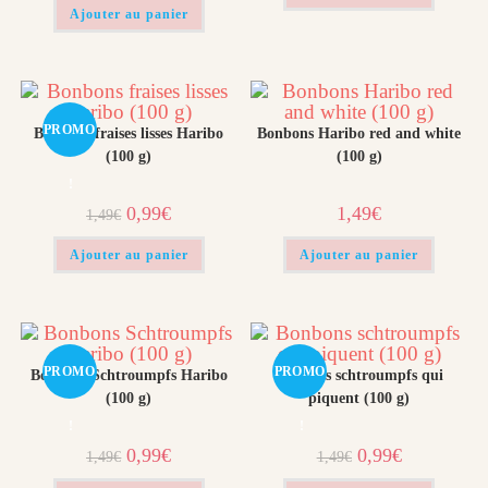
1,49€.
0,99€.
Ajouter au panier
PROMO
Bonbons fraises lisses Haribo
Bonbons Haribo red and white
(100 g)
(100 g)
!
Le
Le
0,99
€
1,49
€
1,49
€
prix
prix
initial
actuel
était :
est :
Ajouter au panier
Ajouter au panier
1,49€.
0,99€.
PROMO
PROMO
Bonbons Schtroumpfs Haribo
Bonbons schtroumpfs qui
(100 g)
piquent (100 g)
!
!
Le
Le
Le
Le
0,99
€
0,99
€
1,49
€
1,49
€
prix
prix
prix
prix
initial
actuel
initial
actuel