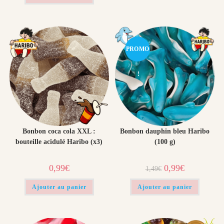
1,49€.
0,99€.
PROMO
!
Bonbon coca cola XXL :
Bonbon dauphin bleu Haribo
bouteille acidulé Haribo (x3)
(100 g)
Le
Le
0,99
€
0,99
€
1,49
€
prix
prix
initial
actuel
était :
est :
Ajouter au panier
Ajouter au panier
1,49€.
0,99€.