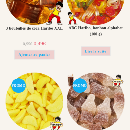
ABC Haribo, bonbon alphabet
3 bouteilles de coca Haribo XXL
(100 g)
Le
Le
0,49
€
0,99
€
prix
prix
initial
actuel
Lire la suite
était :
est :
Ajouter au panier
0,99€.
0,49€.
PROMO
PROMO
!
!