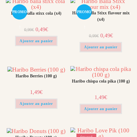
PROMO
PROMO
Haribo Balla Stixx flavour mix
Haribo balla stixx cola (x4)
(x4)
!
!
Le
Le
0,49
€
0,99
€
prix
prix
Le
Le
0,49
€
0,99
€
initial
actuel
prix
prix
était :
est :
Ajouter au panier
initial
actuel
0,99€.
0,49€.
était :
est :
Ajouter au panier
0,99€.
0,49€.
Haribo Berries​ (100 g)​
Haribo chispa cola pika​ (100 g)
1,49
€
1,49
€
Ajouter au panier
Ajouter au panier