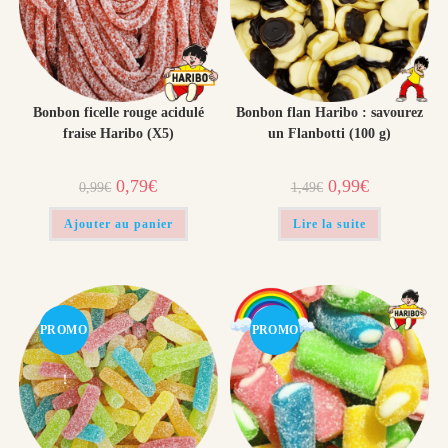
Bonbon ficelle rouge acidulé
Bonbon flan Haribo : savourez
fraise Haribo (X5)
un Flanbotti (100 g)
Le
Le
Le
Le
0,79
€
0,99
€
0,99
€
1,49
€
prix
prix
prix
prix
initial
actuel
initial
actuel
était :
est :
était :
est :
Ajouter au panier
Lire la suite
0,99€.
0,79€.
1,49€.
0,99€.
PROMO
PROMO
!
!