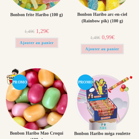
Bonbon Haribo arc-en-ciel​
Bonbon frite Haribo (100 g)
(Rainbow pik) (100 g)
Le
Le
1,29
€
1,49
€
prix
prix
Le
Le
0,99
€
1,49
€
initial
actuel
prix
prix
était :
est :
Ajouter au panier
initial
actuel
1,49€.
1,29€.
était :
est :
Ajouter au panier
1,49€.
0,99€.
PROMO
PROMO
!
!
Bonbon Haribo Mao Croqui
Bonbon Haribo méga roulette