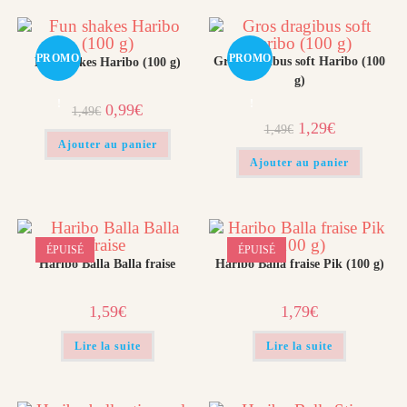
PROMO
PROMO
Gros dragibus soft Haribo (100
Fun shakes Haribo (100 g)
g)
!
!
Le
Le
0,99
€
1,49
€
prix
prix
Le
Le
1,29
€
1,49
€
initial
actuel
prix
prix
était :
est :
Ajouter au panier
initial
actuel
1,49€.
0,99€.
était :
est :
Ajouter au panier
1,49€.
1,29€.
ÉPUISÉ
ÉPUISÉ
Haribo Balla Balla fraise
Haribo Balla fraise Pik (100 g)
1,59
€
1,79
€
Lire la suite
Lire la suite