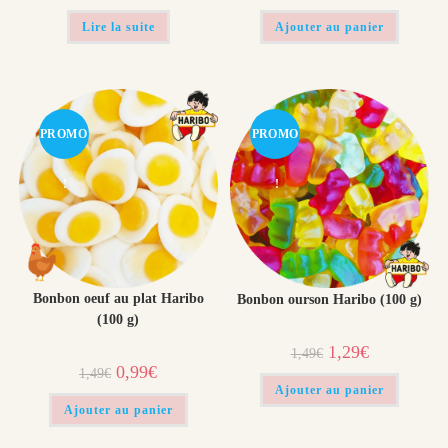
initial
actuel
initial
actuel
était :
est :
était :
est :
Lire la suite
Ajouter au panier
1,49€.
1,29€.
1,49€.
0,99€.
PROMO
PROMO
!
!
Bonbon oeuf au plat Haribo
Bonbon ourson Haribo (100 g)
(100 g)
Le
Le
1,29
€
1,49
€
prix
prix
Le
Le
0,99
€
1,49
€
initial
actuel
prix
prix
était :
est :
Ajouter au panier
initial
actuel
1,49€.
1,29€.
était :
est :
Ajouter au panier
1,49€.
0,99€.