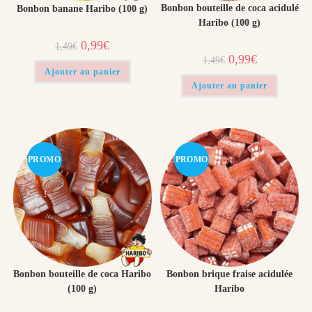
Bonbon bouteille de coca acidulé
Bonbon banane Haribo (100 g)
Haribo (100 g)
Le
Le
0,99
€
1,49
€
prix
prix
Le
Le
0,99
€
1,49
€
initial
actuel
prix
prix
était :
est :
Ajouter au panier
initial
actuel
1,49€.
0,99€.
était :
est :
Ajouter au panier
1,49€.
0,99€.
PROMO
PROMO
!
!
Bonbon bouteille de coca Haribo
Bonbon brique fraise acidulée
(100 g)
Haribo