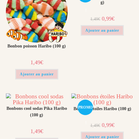
g)
!
Le
Le
0,99
€
1,49
€
prix
prix
initial
actuel
était :
est :
Ajouter au panier
1,49€.
0,99€.
Bonbon poisson Haribo (100 g)​
1,49
€
Ajouter au panier
PROMO
Bonbons cool sodas Pika Haribo
Bonbons étoiles Haribo (100 g)​
(100 g)
!
Le
Le
0,99
€
1,49
€
prix
prix
1,49
€
initial
actuel
était :
est :
Ajouter au panier