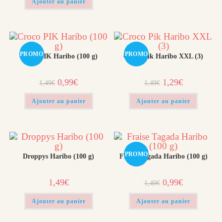
était :
est :
Ajouter au panier
1,49€.
0,49€.
PROMO
PROMO
Croco PIK Haribo (100 g)
Croco Pik Haribo XXL (3)
!
!
Le
Le
Le
Le
0,99
€
1,29
€
1,49
€
1,49
€
prix
prix
prix
prix
initial
actuel
initial
actuel
était :
est :
était :
est :
Ajouter au panier
Ajouter au panier
1,49€.
0,99€.
1,49€.
1,29€.
PROMO
Droppys Haribo (100 g)
Fraise Tagada Haribo (100 g)
!
Le
Le
1,49
€
0,99
€
1,49
€
prix
prix
initial
actuel
était :
est :
Ajouter au panier
Ajouter au panier
1,49€.
0,99€.