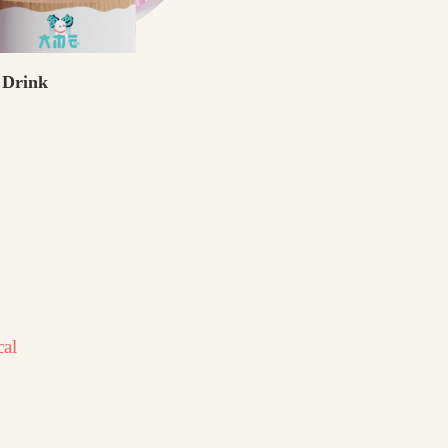
 Drink
cal